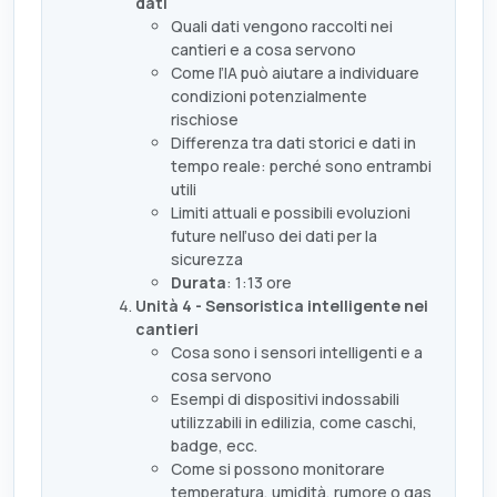
dati
Quali dati vengono raccolti nei
cantieri e a cosa servono
Come l’IA può aiutare a individuare
condizioni potenzialmente
rischiose
Differenza tra dati storici e dati in
tempo reale: perché sono entrambi
utili
Limiti attuali e possibili evoluzioni
future nell’uso dei dati per la
sicurezza
Durata
: 1:13 ore
Unità 4 - Sensoristica intelligente nei
cantieri
Cosa sono i sensori intelligenti e a
cosa servono
Esempi di dispositivi indossabili
utilizzabili in edilizia, come caschi,
badge, ecc.
Come si possono monitorare
temperatura, umidità, rumore o gas