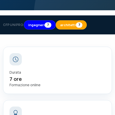
ingegneri
architetti
CFP UNIPRO:
7
7
Durata
7
ore
Formazione online