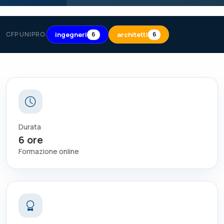
ingegneri
architetti
CFP UNIPRO:
6
6
Durata
6
ore
Formazione online