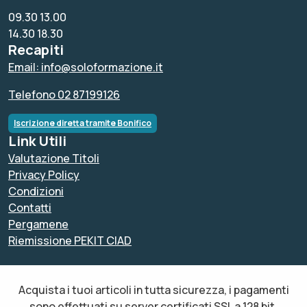
09.30 13.00
14.30 18.30
Recapiti
Email: info@soloformazione.it
Telefono 02 87199126
Iscrizione diretta tramite Bonifico
Link Utili
Valutazione Titoli
Privacy Policy
Condizioni
Contatti
Pergamene
Riemissione PEKIT CIAD
Acquista i tuoi articoli in tutta sicurezza, i pagamenti
sono effettuati su server certificati SSL a 128 bit.