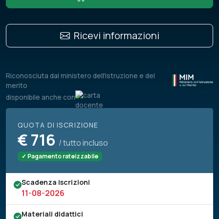
Ricevi informazioni
Riconosciuta dal ministero dell'istruzione e del
merito
disponibile anche con
QUOTA DI ISCRIZIONE
€
716
/ tutto incluso
✓ Pagamento rateizzabile
Scadenza iscrizioni
11-08-2026
Materiali didattici