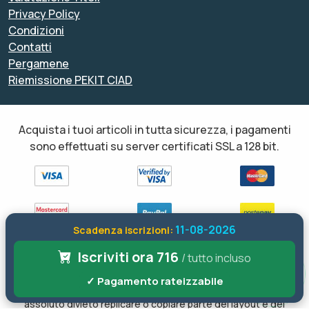
Privacy Policy
Condizioni
Contatti
Pergamene
Riemissione PEKIT CIAD
Acquista i tuoi articoli in tutta sicurezza, i pagamenti
sono effettuati su server certificati SSL a 128 bit.
11-08-2026
Scadenza iscrizioni:
Iscriviti ora 716
Tutti i diritti sono riservati ed è vietata anche la riproduzione
/ tutto incluso
parziale. Il layout e le schede informative, sia web che inviate via
✓ Pagamento rateizzabile
email sono di proprietà di soloformazione.it pertanto è fatto
assoluto divieto replicare o copiare parte del layout e dei