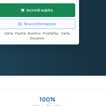
Iscriviti subito
Ricevi informazioni
Carta · PayPal · Bonifico · PostePay · Carta
Docente
100%