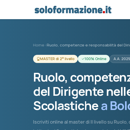
Vai al contenuto principale
Home
›
Ruolo, competenze e responsabilità del Diri
MASTER di 2° livello
100% Online
A.A. 202
Ruolo, competenz
del Dirigente nelle
Scolastiche
a Bo
Iscriviti online al master di II livello su Ruo