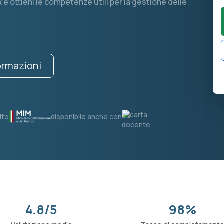
 e ottieni le competenze utili per la gestione delle
formazioni
ito
disponibile anche con
4.8/5
98%