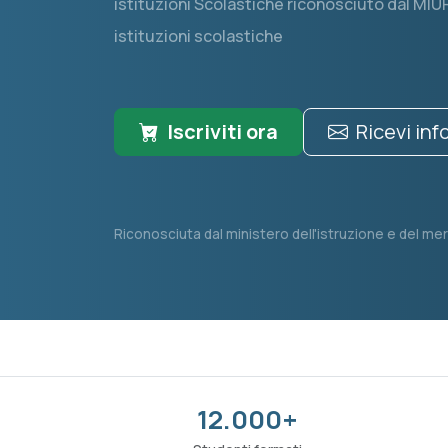
istituzioni Scolastiche riconosciuto dal MIUR
istituzioni scolastiche
Iscriviti ora
Ricevi in
Riconosciuta dal ministero dell'istruzione e del mer
12.000+