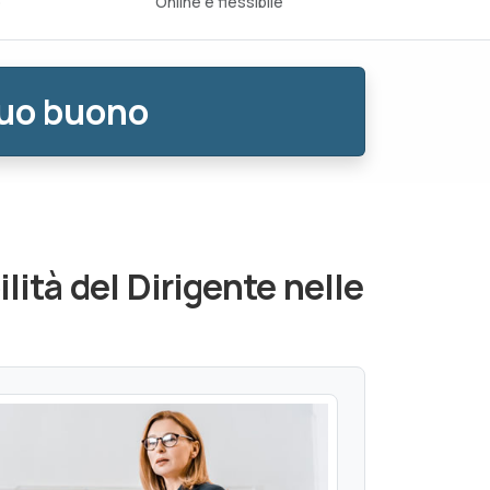
o
Online e flessibile
tuo buono
lità del Dirigente nelle