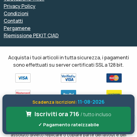
Privacy Policy
Condizioni
Contatti
Pergamene
Riemissione PEKIT CIAD
Acquista i tuoi articoli in tutta sicurezza, i pagamenti
sono effettuati su server certificati SSL a 128 bit.
11-08-2026
Scadenza iscrizioni:
Iscriviti ora 716
Tutti i diritti sono riservati ed è vietata anche la riproduzione
/ tutto incluso
parziale. Il layout e le schede informative, sia web che inviate via
✓ Pagamento rateizzabile
email sono di proprietà di soloformazione.it pertanto è fatto
assoluto divieto replicare o copiare parte del layout e dei