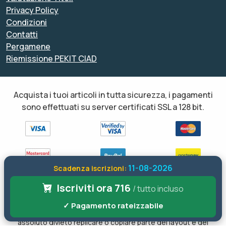
Privacy Policy
Condizioni
Contatti
Pergamene
Riemissione PEKIT CIAD
Acquista i tuoi articoli in tutta sicurezza, i pagamenti
sono effettuati su server certificati SSL a 128 bit.
11-08-2026
Scadenza iscrizioni:
Iscriviti ora 716
Tutti i diritti sono riservati ed è vietata anche la riproduzione
/ tutto incluso
parziale. Il layout e le schede informative, sia web che inviate via
✓ Pagamento rateizzabile
email sono di proprietà di soloformazione.it pertanto è fatto
assoluto divieto replicare o copiare parte del layout e dei