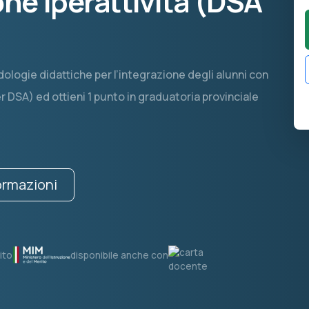
one Iperattività (DSA
ologie didattiche per l’integrazione degli alunni con
 DSA) ed ottieni 1 punto in graduatoria provinciale
formazioni
ito
disponibile anche con