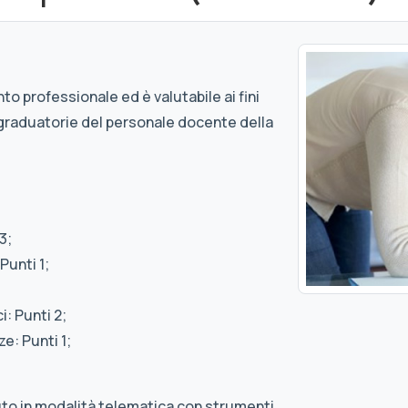
to professionale ed è valutabile ai fini
graduatorie del personale docente della
3;
Punti 1;
: Punti 2;
e: Punti 1;
uto in modalità telematica con strumenti