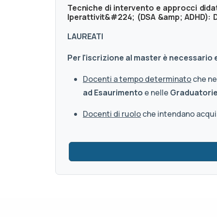
Tecniche di intervento e approcci didatt
Iperattivit&#224; (DSA &amp; ADHD): D
LAUREATI
Per l'iscrizione al master è necessario
Docenti a tempo determinato
che nec
ad Esaurimento
e nelle
Graduatorie 
Docenti di ruolo
che intendano acquisi