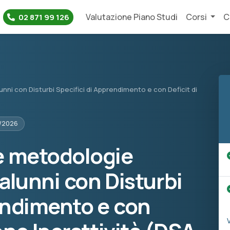
Valutazione Piano Studi
Corsi
C
02 871 99 126
nni con Disturbi Specifici di Apprendimento e con Deficit di
5/2026
e metodologie
 alunni con Disturbi
endimento e con
V