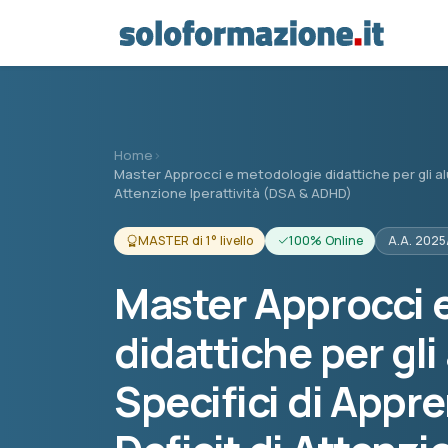
Vai al contenuto principale
Home
›
Master Approcci e metodologie didattiche per gli alu
Attenzione Iperattività (DSA & ADHD)
MASTER di 1° livello
100% Online
A.A. 202
Master Approcci 
didattiche per gli
Specifici di Appr