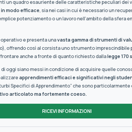
anti un quadro esauriente delle caratteristiche peculiari dei
 in modo efficace
, sia nei casi in cui è necessario un recuper
semplice potenziamento o un lavoro nell’ambito della sfera 
-operativo e presenta una
vasta gamma di strumenti di val
), offrendo così al corsista uno strumento imprescindibile p
frontare anche a fronte di quanto richiesto dalla
legge 170 
i di oggi siano messi in condizione di acquisire quelle con
ealizzare
apprendimenti efficaci e significativi negli studen
sturbi Specifici di Apprendimento” che sono particolarment
ivo articolato ma fortemente coeso.