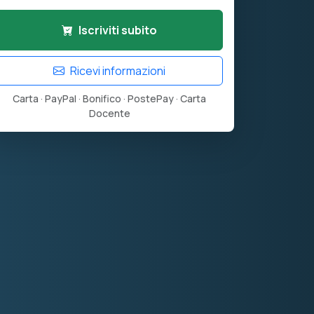
Iscriviti subito
Ricevi informazioni
Carta · PayPal · Bonifico · PostePay · Carta
Docente