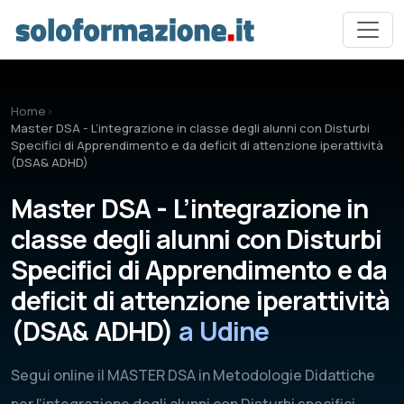
Vai al contenuto principale
Home
›
Master DSA - L’integrazione in classe degli alunni con Disturbi
Specifici di Apprendimento e da deficit di attenzione iperattività
(DSA& ADHD)
Master DSA - L’integrazione in
classe degli alunni con Disturbi
Specifici di Apprendimento e da
deficit di attenzione iperattività
(DSA& ADHD)
a Udine
Segui online il MASTER DSA in Metodologie Didattiche