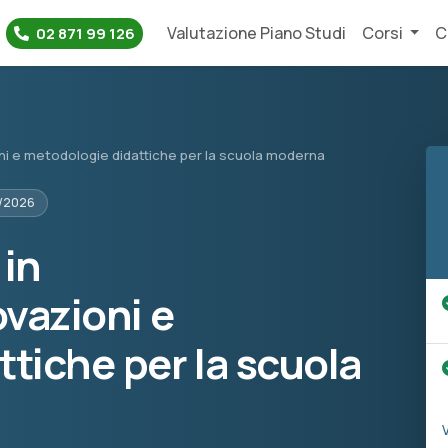
Valutazione Piano Studi
Corsi
C
02 871 99 126
oni e metodologie didattiche per la scuola moderna
5/2026
 in
vazioni e
tiche per la scuola
V