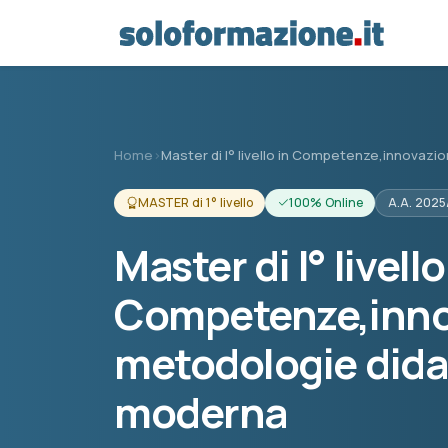
Vai al contenuto principale
Home
›
Master di I° livello in Competenze,innovazi
MASTER di 1° livello
100% Online
A.A. 202
Master di I° livello
Competenze,inno
metodologie didat
moderna