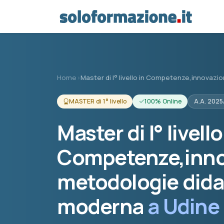
Vai al contenuto principale
Home
›
Master di I° livello in Competenze,innovazi
MASTER di 1° livello
100% Online
A.A. 202
Master di I° livello
Competenze,inno
metodologie didat
moderna
a Udine