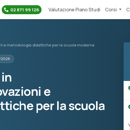
Valutazione Piano Studi
Corsi
C
02 871 99 126
oni e metodologie didattiche per la scuola moderna
5/2026
 in
vazioni e
tiche per la scuola
V