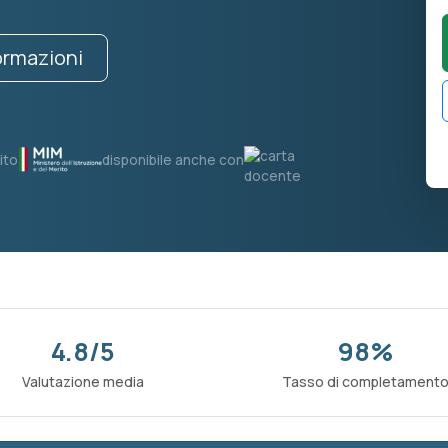
formazioni
ito
disponibile anche con
4.8/5
98%
Valutazione media
Tasso di completament