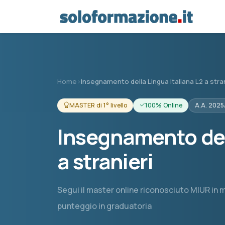
Vai al contenuto principale
Home
›
Insegnamento della Lingua Italiana L2 a stran
MASTER di 1° livello
100% Online
A.A. 202
Insegnamento dell
a stranieri
Segui il master online riconosciuto MIUR in m
punteggio in graduatoria