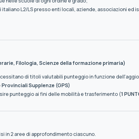
gue nelle scuole di ogni ordine e grado;
di italiano L2/LS presso enti locali, aziende, associazioni ed i
erarie, Filologia, Scienze della formazione primaria)
essitano di titoli valutabili punteggio in funzione dell'agg
 Provinciali Supplenze (GPS)
re punteggio ai fini delle mobilità e trasferimento (
1 PUNT
isi in 2 aree di approfondimento ciascuno.