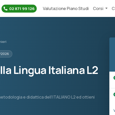
Valutazione Piano Studi
Corsi
C
02 871 99 126
ieri
5/2026
a Lingua Italiana L2
etodologia e didattica dell’ITALIANO L2 ed ottieni
V