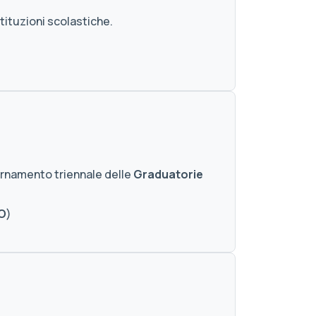
stituzioni scolastiche.
iornamento triennale delle
Graduatorie
O
)