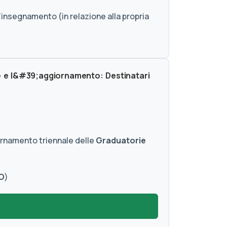
’insegnamento (in relazione alla propria
e e l&#39;aggiornamento: Destinatari
iornamento triennale delle
Graduatorie
O
)