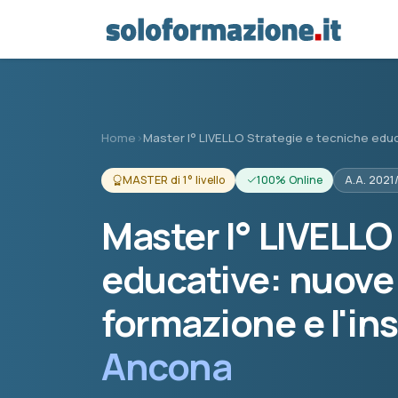
Vai al contenuto principale
Home
›
Master I° LIVELLO Strategie e tecniche edu
MASTER di 1° livello
100% Online
A.A. 2021
Master I° LIVELLO
educative: nuove 
formazione e l'i
Ancona