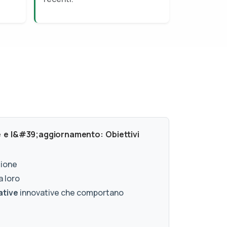
e e l&#39;aggiornamento: Obiettivi
zione
a loro
ative
innovative che comportano