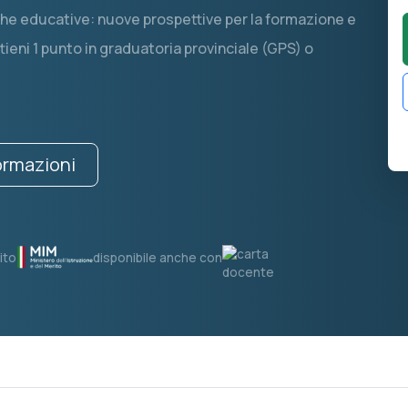
niche educative: nuove prospettive per la formazione e
ieni 1 punto in graduatoria provinciale (GPS) o
formazioni
ito
disponibile anche con