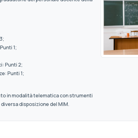
3;
Punti 1;
: Punti 2;
e: Punti 1;
uto in modalità telematica con strumenti
 diversa disposizione del MIM.