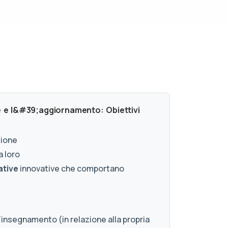
e e l&#39;aggiornamento: Obiettivi
zione
a loro
ative
innovative che comportano
’insegnamento (in relazione alla propria