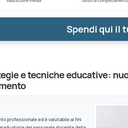
Valutazione media
Tasso di completament
Spendi qui il 
tegie e tecniche educative: nuo
amento
to professionale ed è valutabile ai fini
graduatorie del personale docente della