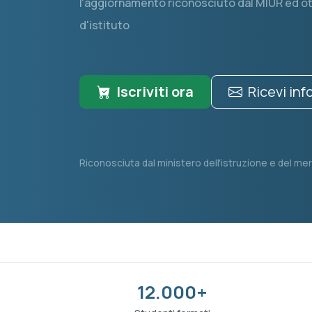
l'aggiornamento riconosciuto dal MIUR ed ott
d'istituto
Iscriviti ora
Ricevi in
Riconosciuta dal ministero dell'istruzione e del mer
12.000+