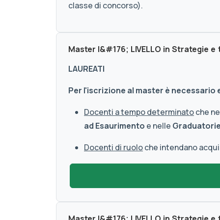
classe di concorso).
Master I&#176; LIVELLO in Strategie e
LAUREATI
Per l'iscrizione al master è necessario
Docenti a tempo determinato
che nec
ad Esaurimento
e nelle
Graduatorie 
Docenti di ruolo
che intendano acquisi
Master I&#176; LIVELLO in Strategie e