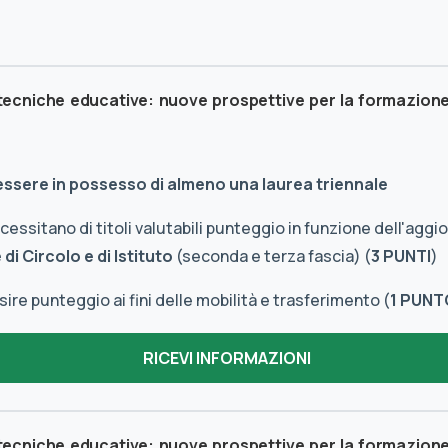
 tecniche educative: nuove prospettive per la formazion
 essere in possesso di almeno una laurea triennale
essitano di titoli valutabili punteggio in funzione dell'agg
di Circolo e di Istituto
(seconda e terza fascia) (
3 PUNTI
)
re punteggio ai fini delle mobilità e trasferimento (
1 PUNT
 tecniche educative: nuove prospettive per la formazion