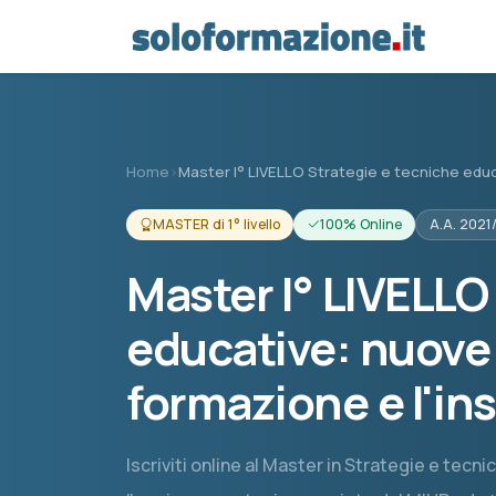
Vai al contenuto principale
Home
›
Master I° LIVELLO Strategie e tecniche edu
MASTER di 1° livello
100% Online
A.A. 2021
Master I° LIVELLO
educative: nuove 
formazione e l'i
Iscriviti online al Master in Strategie e tec