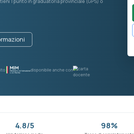
ieni 1 punto in graduatoria provinciale (GPS) o
formazioni
ito
disponibile anche con
4.8/5
98%