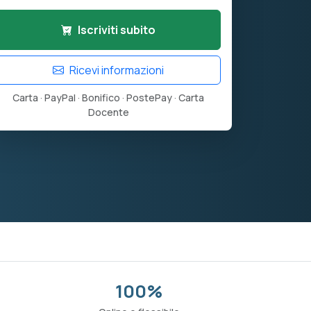
Iscriviti subito
Ricevi informazioni
Carta · PayPal · Bonifico · PostePay · Carta
Docente
100%