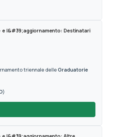
e e l&#39;aggiornamento: Destinatari
iornamento triennale delle
Graduatorie
O
)
e e l&#39;aggiornamento: Altre