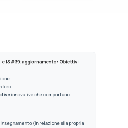
e e l&#39;aggiornamento: Obiettivi
zione
a loro
ative
innovative che comportano
’insegnamento (in relazione alla propria