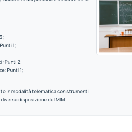
3;
Punti 1;
: Punti 2;
e: Punti 1;
uto in modalità telematica con strumenti
 diversa disposizione del MIM.