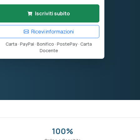
Iscriviti subito
Ricevi informazioni
Carta · PayPal · Bonifico · PostePay · Carta
Docente
100%