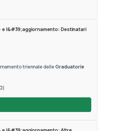
e e l&#39;aggiornamento: Destinatari
iornamento triennale delle
Graduatorie
O
)
e e l&#39;aggiornamento: Altre