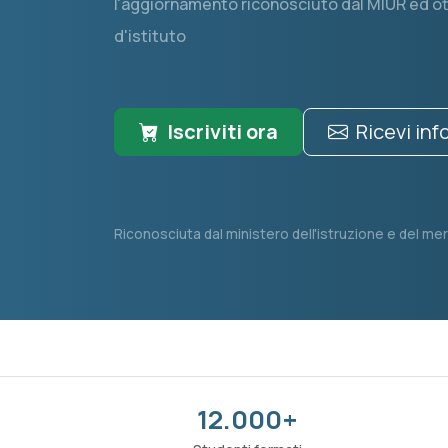
l'aggiornamento riconosciuto dal MIUR ed ott
d'istituto
Iscriviti ora
Ricevi in
Riconosciuta dal ministero dell'istruzione e del mer
12.000+