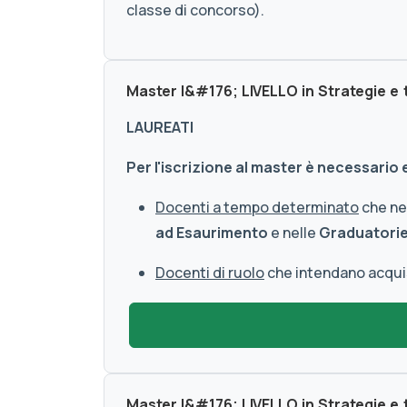
classe di concorso).
Master I&#176; LIVELLO in Strategie e
LAUREATI
Per l'iscrizione al master è necessario
Docenti a tempo determinato
che nec
ad Esaurimento
e nelle
Graduatorie 
Docenti di ruolo
che intendano acquisi
Master I&#176; LIVELLO in Strategie e