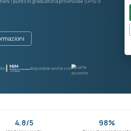
ieni 1 punto in graduatoria provinciale (GPS) o
formazioni
ito
disponibile anche con
4.8/5
98%