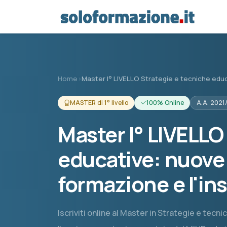
Vai al contenuto principale
Home
›
Master I° LIVELLO Strategie e tecniche edu
MASTER di 1° livello
100% Online
A.A. 2021
Master I° LIVELLO
educative: nuove 
formazione e l'i
Iscriviti online al Master in Strategie e tec