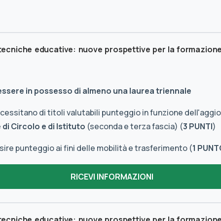
 tecniche educative: nuove prospettive per la formazion
 essere in possesso di almeno una laurea triennale
essitano di titoli valutabili punteggio in funzione dell'agg
di Circolo e di Istituto
(seconda e terza fascia) (
3 PUNTI
)
re punteggio ai fini delle mobilità e trasferimento (
1 PUNT
 tecniche educative: nuove prospettive per la formazion