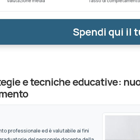
Valutazione media
Tasso di completament
Spendi qui il 
tegie e tecniche educative: nuo
amento
to professionale ed è valutabile ai fini
graduatorie del personale docente della