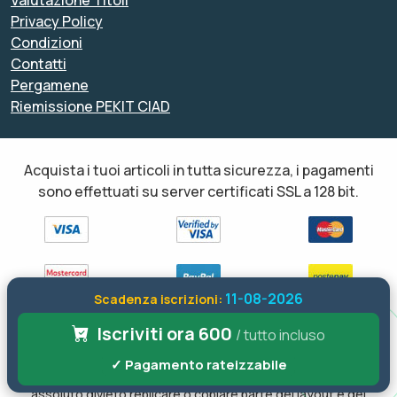
Valutazione Titoli
Privacy Policy
Condizioni
Contatti
Pergamene
Riemissione PEKIT CIAD
Acquista i tuoi articoli in tutta sicurezza, i pagamenti
sono effettuati su server certificati SSL a 128 bit.
11-08-2026
Scadenza iscrizioni:
Iscriviti ora 600
Tutti i diritti sono riservati ed è vietata anche la riproduzione
/ tutto incluso
parziale. Il layout e le schede informative, sia web che inviate via
✓ Pagamento rateizzabile
email sono di proprietà di soloformazione.it pertanto è fatto
assoluto divieto replicare o copiare parte del layout e dei