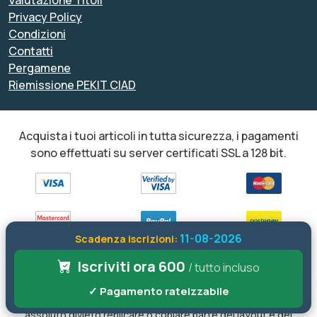
Valutazione Titoli
Privacy Policy
Condizioni
Contatti
Pergamene
Riemissione PEKIT CIAD
Acquista i tuoi articoli in tutta sicurezza, i pagamenti
sono effettuati su server certificati SSL a 128 bit.
11-08-2026
Scadenza iscrizioni:
Iscriviti ora 600
Tutti i diritti sono riservati ed è vietata anche la riproduzione
/ tutto incluso
parziale. Il layout e le schede informative, sia web che inviate via
✓ Pagamento rateizzabile
email sono di proprietà di soloformazione.it pertanto è fatto
assoluto divieto replicare o copiare parte del layout e dei