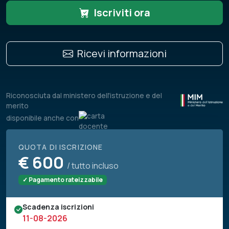
Iscriviti ora
Ricevi informazioni
Riconosciuta dal ministero dell'istruzione e del
merito
disponibile anche con
QUOTA DI ISCRIZIONE
€
600
/ tutto incluso
✓ Pagamento rateizzabile
Scadenza iscrizioni
11-08-2026