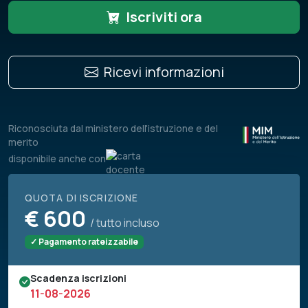
Iscriviti ora
Ricevi informazioni
Riconosciuta dal ministero dell'istruzione e del
merito
disponibile anche con
QUOTA DI ISCRIZIONE
€
600
/ tutto incluso
✓ Pagamento rateizzabile
Scadenza iscrizioni
11-08-2026