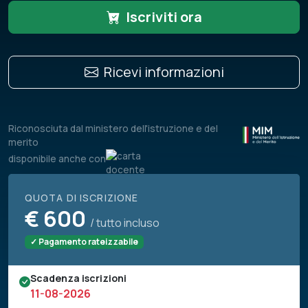
Iscriviti ora
Ricevi informazioni
Riconosciuta dal ministero dell'istruzione e del
merito
disponibile anche con
QUOTA DI ISCRIZIONE
€
600
/ tutto incluso
✓ Pagamento rateizzabile
Scadenza iscrizioni
11-08-2026