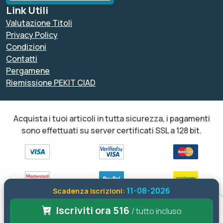
Link Utili
Valutazione Titoli
Privacy Policy
Condizioni
Contatti
Pergamene
Riemissione PEKIT CIAD
Acquista i tuoi articoli in tutta sicurezza, i pagamenti
sono effettuati su server certificati SSL a 128 bit.
11-08-2026
Scadenza iscrizioni:
Iscriviti ora 516
Tutti i diritti sono riservati ed è vietata anche la riproduzione
/ tutto incluso
parziale. Il layout e le schede informative, sia web che inviate via