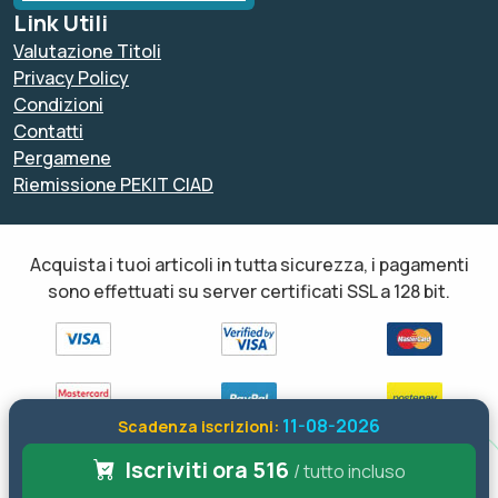
Link Utili
Valutazione Titoli
Privacy Policy
Condizioni
Contatti
Pergamene
Riemissione PEKIT CIAD
Acquista i tuoi articoli in tutta sicurezza, i pagamenti
sono effettuati su server certificati SSL a 128 bit.
11-08-2026
Scadenza iscrizioni:
Iscriviti ora 516
Tutti i diritti sono riservati ed è vietata anche la riproduzione
/ tutto incluso
parziale. Il layout e le schede informative, sia web che inviate via