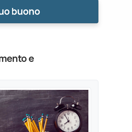
tuo buono
amento e