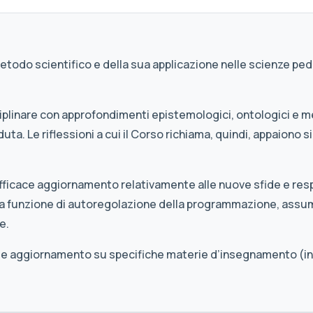
 metodo scientifico e della sua applicazione nelle scienze pe
iplinare con approfondimenti epistemologici, ontologici e m
duta. Le riflessioni a cui il Corso richiama, quindi, appaion
n efficace aggiornamento relativamente alle nuove sfide e res
na funzione di autoregolazione della programmazione, assu
e.
 utile aggiornamento su specifiche materie d’insegnamento (in 