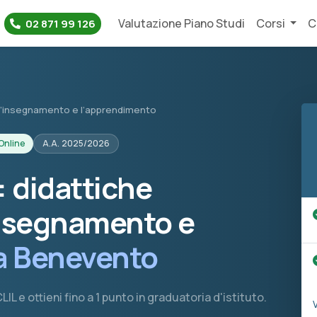
Valutazione Piano Studi
Corsi
C
02 871 99 126
r l’insegnamento e l’apprendimento
Online
A.A. 2025/2026
 didattiche
insegnamento e
a Benevento
IL e ottieni fino a 1 punto in graduatoria d'istituto.
V