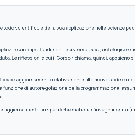
 metodo scientifico e della sua applicazione nelle scienze pe
iplinare con approfondimenti epistemologici, ontologici e m
duta. Le riflessioni a cui il Corso richiama, quindi, appaion
n efficace aggiornamento relativamente alle nuove sfide e res
na funzione di autoregolazione della programmazione, assu
e.
 utile aggiornamento su specifiche materie d’insegnamento (in 