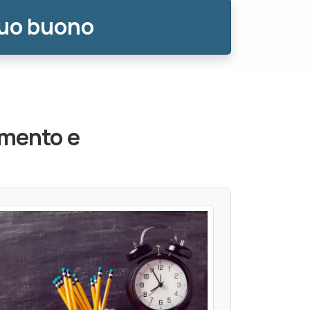
tuo buono
amento e