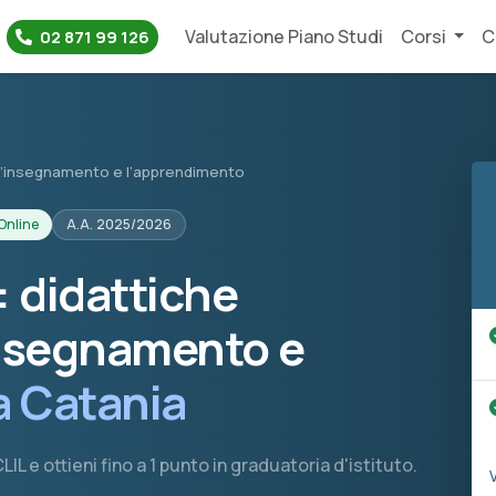
Valutazione Piano Studi
Corsi
C
02 871 99 126
r l’insegnamento e l’apprendimento
Online
A.A. 2025/2026
 didattiche
insegnamento e
a Catania
IL e ottieni fino a 1 punto in graduatoria d'istituto.
V