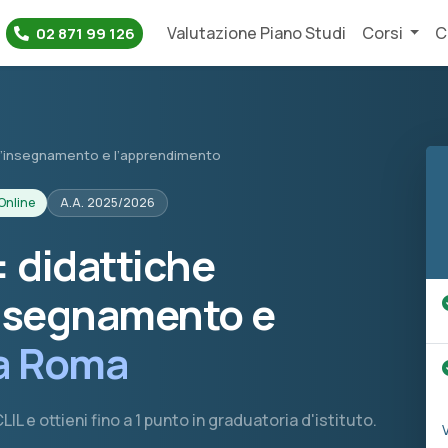
Valutazione Piano Studi
Corsi
C
02 871 99 126
r l’insegnamento e l’apprendimento
Online
A.A. 2025/2026
 didattiche
insegnamento e
a Roma
IL e ottieni fino a 1 punto in graduatoria d'istituto.
V