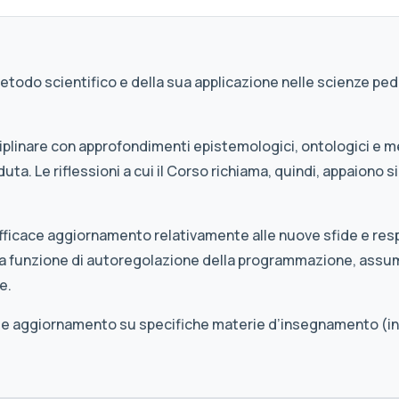
 metodo scientifico e della sua applicazione nelle scienze pe
iplinare con approfondimenti epistemologici, ontologici e m
duta. Le riflessioni a cui il Corso richiama, quindi, appaion
n efficace aggiornamento relativamente alle nuove sfide e res
na funzione di autoregolazione della programmazione, assu
e.
 utile aggiornamento su specifiche materie d’insegnamento (in 