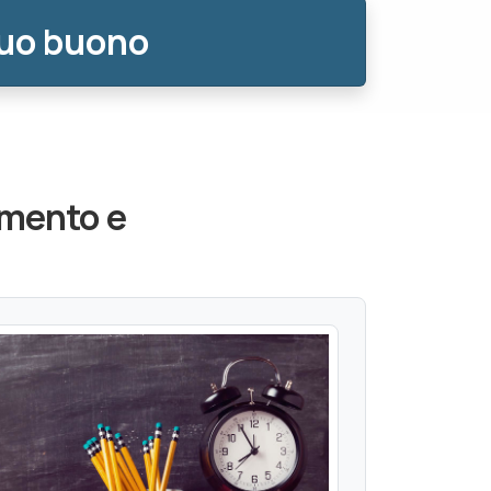
tuo buono
amento e