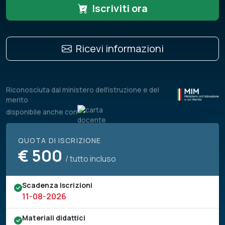
Iscriviti ora
Ricevi informazioni
Riconosciuta dal ministero dell'istruzione e del
merito
disponibile anche con
QUOTA DI ISCRIZIONE
€
500
/ tutto incluso
Scadenza iscrizioni
11-08-2026
Materiali didattici