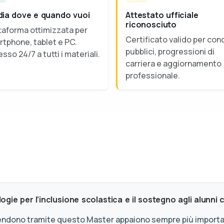
dia dove e quando vuoi
Attestato ufficiale
riconosciuto
taforma ottimizzata per
Certificato valido per con
tphone, tablet e PC.
pubblici, progressioni di
sso 24/7 a tutti i materiali.
carriera e aggiornamento
professionale.
ie per l’inclusione scolastica e il sostegno agli alunni c
endono tramite questo Master appaiono sempre più important