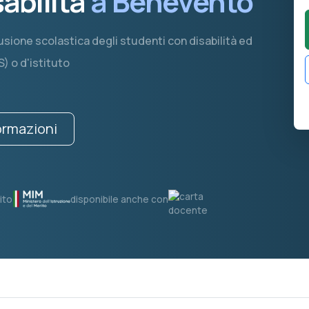
sabilità
a Benevento
usione scolastica degli studenti con disabilità ed
S) o d'istituto
formazioni
ito
disponibile anche con