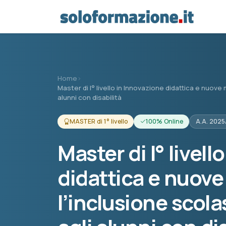
Vai al contenuto principale
Home
›
Master di I° livello in Innovazione didattica e nuove
alunni con disabilità
MASTER di 1° livello
100% Online
A.A. 202
Master di I° livel
didattica e nuov
l’inclusione scola