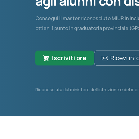
agli alunni con di
Consegui il master riconosciuto MIUR in incl
ottieni 1 punto in graduatoria provinciale (GP
Iscriviti ora
Ricevi in
Riconosciuta dal ministero dell'istruzione e del mer