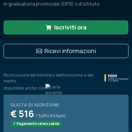
in graduatoria provinciale (GPS) o d'istituto
Iscriviti ora
Ricevi informazioni
Riconosciuta dal ministero dell'istruzione e del
merito
disponibile anche con
QUOTA DI ISCRIZIONE
€
516
/ tutto incluso
✓ Pagamento rateizzabile