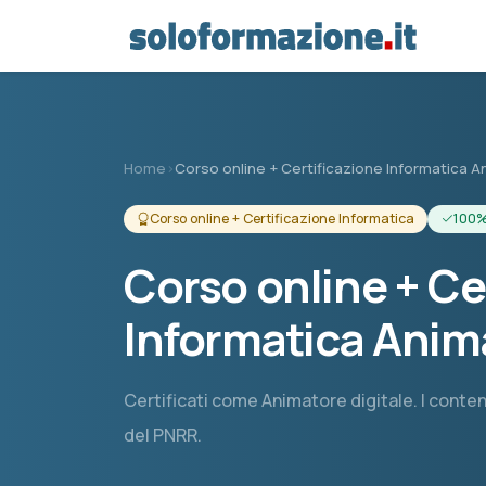
Vai al contenuto principale
Home
›
Corso online + Certificazione Informatica An
Corso online + Certificazione Informatica
100%
Corso online + Ce
Informatica Anima
Certificati come Animatore digitale. I contenut
del PNRR.