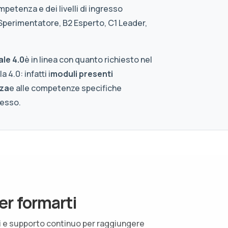
ompetenza e dei livelli di ingresso
 Sperimentatore, B2 Esperto, C1 Leader,
ale 4.0
è in linea con quanto richiesto nel
4.0: infatti i
moduli presenti
nza
e alle competenze specifiche
resso.
er formarti
ti e supporto continuo per raggiungere