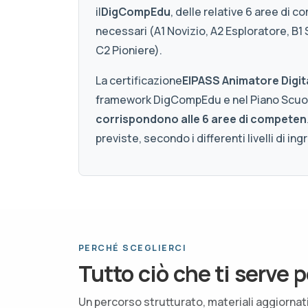
il
DigCompEdu
, delle relative 6 aree di c
necessari (A1 Novizio, A2 Esploratore, B1
C2 Pioniere).
La certificazione
EIPASS Animatore Digit
framework DigCompEdu e nel Piano Scuola 
corrispondono alle 6 aree di compete
previste, secondo i differenti livelli di ing
PERCHÉ SCEGLIERCI
Tutto ciò che ti serve p
Un percorso strutturato, materiali aggiorna