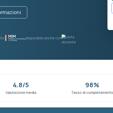
formazioni
ito
disponibile anche con
4.8/5
98%
Valutazione media
Tasso di completament