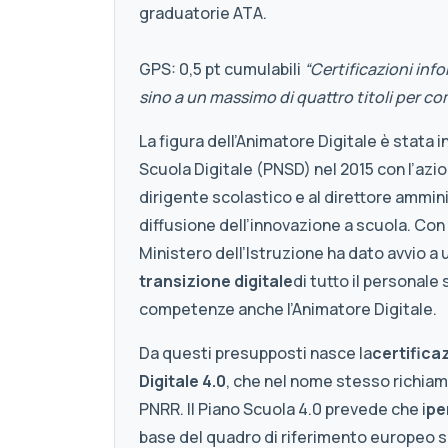
graduatorie ATA.
GPS: 0,5 pt cumulabili
“Certificazioni info
sino a un massimo di quattro titoli per co
La figura dell’Animatore Digitale è stata i
Scuola Digitale (PNSD) nel 2015 con l’azi
dirigente scolastico e al direttore ammini
diffusione dell’innovazione a scuola. Con 
Ministero dell’Istruzione ha dato avvio a 
transizione digitale
di tutto il personale
competenze anche l’Animatore Digitale.
Da questi presupposti nasce la
certifica
Digitale 4.0
, che nel nome stesso richiama
PNRR. Il Piano Scuola 4.0 prevede che i
pe
base del quadro di riferimento europeo s