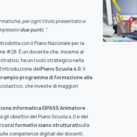
rmatiche, per ogni titolo presentato e
mplessivi
due punti
, ”.
ntrodotta con il Piano Nazionale per la
one #28. È un docente che, insieme al
strativo, ha un ruolo strategico nella
l’introduzione del
Piano Scuola 4.0
, il
un
ampio programma di formazione alla
 scolastico, che investe di maggiori
zione informatica EIPASS Animatore
 gli obiettivi del Piano Scuola 4.0 e del
rcorsi formativi siano strutturati
sulla
ulle competenze digitali dei docenti,