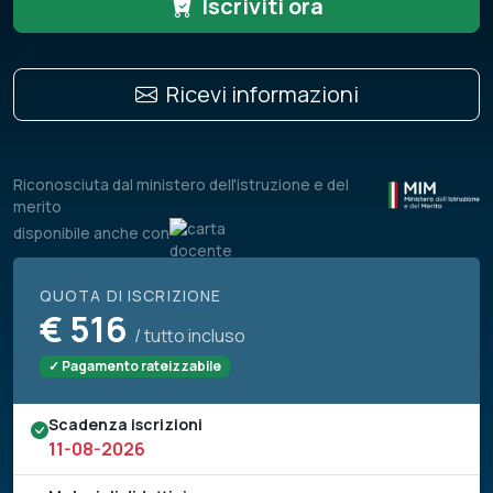
Iscriviti ora
Ricevi informazioni
Riconosciuta dal ministero dell'istruzione e del
merito
disponibile anche con
QUOTA DI ISCRIZIONE
€
516
/ tutto incluso
✓ Pagamento rateizzabile
Scadenza iscrizioni
11-08-2026