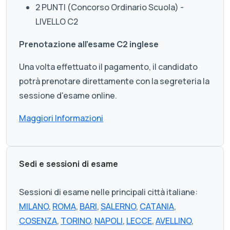
2 PUNTI (Concorso Ordinario Scuola) -
LIVELLO C2
Prenotazione all'esame C2 inglese
Una volta effettuato il pagamento, il candidato
potrà prenotare direttamente con la segreteria la
sessione d'esame online.
Maggiori Informazioni
Sedi e sessioni di esame
Sessioni di esame nelle principali città italiane:
MILANO
,
ROMA
,
BARI
,
SALERNO
,
CATANIA
,
COSENZA
,
TORINO
,
NAPOLI
,
LECCE
,
AVELLINO
,