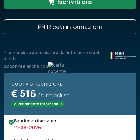
Iscriviti ora
Ricevi informazioni
Riconosciuta dal ministero dell'istruzione e del
merito
disponibile anche con
QUOTA DI ISCRIZIONE
€
516
/ tutto incluso
✓ Pagamento rateizzabile
Scadenza iscrizioni
11-08-2026