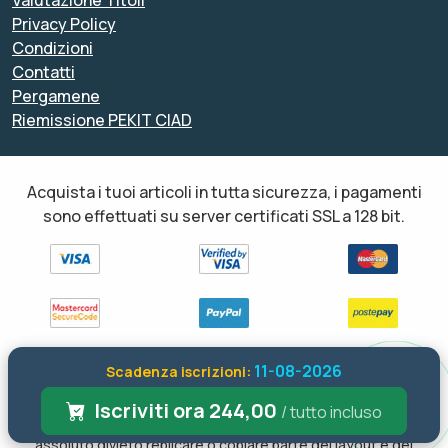
Privacy Policy
Condizioni
Contatti
Pergamene
Riemissione PEKIT CIAD
Acquista i tuoi articoli in tutta sicurezza, i pagamenti
sono effettuati su server certificati SSL a 128 bit.
11-08-2026
Scadenza iscrizioni:
Tutti i diritti sono riservati ed è vietata anche la riproduzione
parziale. Il layout e le schede informative, sia web che inviate via
Iscriviti ora 244,00
/ tutto incluso
email sono di proprietà di soloformazione.it pertanto è fatto
assoluto divieto replicare o copiare parte del layout e dei