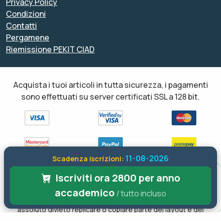
Privacy Policy
Condizioni
Contatti
Pergamene
Riemissione PEKIT CIAD
Acquista i tuoi articoli in tutta sicurezza, i pagamenti
sono effettuati su server certificati SSL a 128 bit.
11-08-2026
Scadenza iscrizioni:
Tutti i diritti sono riservati ed è vietata anche la riproduzione
Iscriviti ora 2800 per anno
parziale. Il layout e le schede informative, sia web che inviate via
accademico
/ tutto incluso
email sono di proprietà di soloformazione.it pertanto è fatto
assoluto divieto replicare o copiare parte del layout e dei