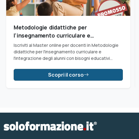
Metodologie didattiche per
l'insegnamento curriculare e
l'integrazione degli alunni con Bisogni
Iscriviti al Master online per docenti in Metodologie
Educativi Speciali (BES)
didattiche per l'insegnamento curriculare e
l'integrazione degli alunni con bisogni educativi
speciali (Master BES) riconosciuto dal Miur e
aggiungi 1 punto in graduatoria d'istituto o
Scopri il corso
provinciale (GPS)