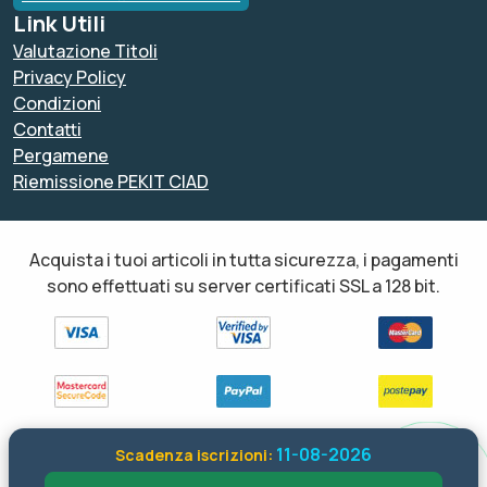
Link Utili
Valutazione Titoli
Privacy Policy
Condizioni
Contatti
Pergamene
Riemissione PEKIT CIAD
Acquista i tuoi articoli in tutta sicurezza, i pagamenti
sono effettuati su server certificati SSL a 128 bit.
11-08-2026
Scadenza iscrizioni:
Tutti i diritti sono riservati ed è vietata anche la riproduzione
parziale. Il layout e le schede informative, sia web che inviate via