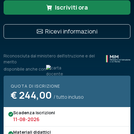
Iscriviti ora
Ricevi informazioni
Riconosciuta dal ministero dell'istruzione e del
merito
disponibile anche con
QUOTA DI ISCRIZIONE
€
244,00
/ tutto incluso
Scadenza iscrizioni
11-08-2026
Materiali didattici