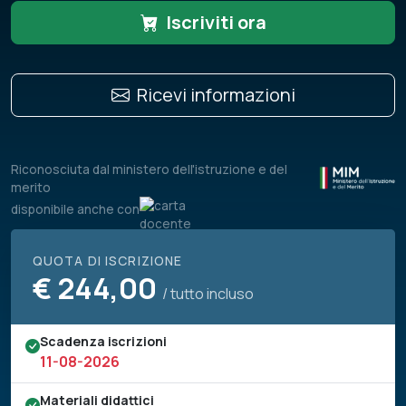
Iscriviti ora
Ricevi informazioni
Riconosciuta dal ministero dell'istruzione e del
merito
disponibile anche con
QUOTA DI ISCRIZIONE
€
244,00
/ tutto incluso
Scadenza iscrizioni
11-08-2026
Materiali didattici