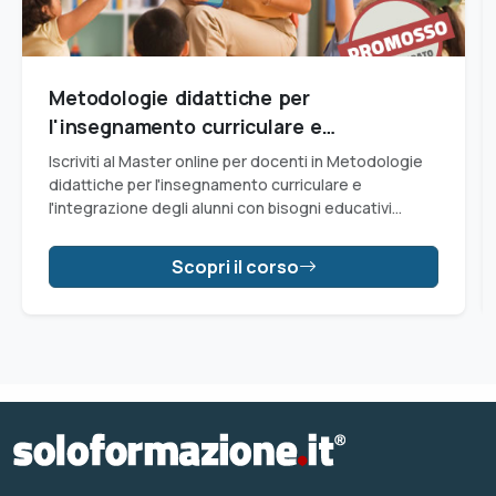
Metodologie didattiche per
l'insegnamento curriculare e
l'integrazione degli alunni con Bisogni
Iscriviti al Master online per docenti in Metodologie
Educativi Speciali (BES)
didattiche per l'insegnamento curriculare e
l'integrazione degli alunni con bisogni educativi
speciali (Master BES) riconosciuto dal Miur e
aggiungi 1 punto in graduatoria d'istituto o
Scopri il corso
provinciale (GPS)