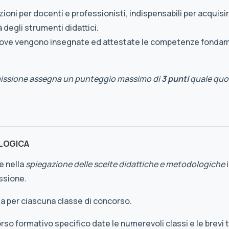
zioni per docenti e professionisti, indispensabili per acqu
à degli strumenti didattici.
dove vengono insegnate ed attestate le competenze fondame
ssione assegna un punteggio massimo di
3 punti
quale quot
LOGICA
e nella
spiegazione delle scelte didattiche e metodologiche
i
ssione.
nta per ciascuna classe di concorso.
rso formativo specifico date le numerevoli classi e le brev