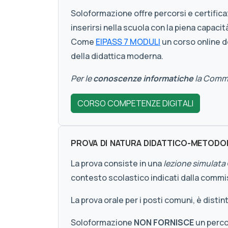
Soloformazione offre percorsi e certifica
inserirsi nella scuola con la piena capacit
Come
EIPASS 7 MODULI
un corso online 
della didattica moderna.
Per le
conoscenze informatiche
la Commi
CORSO COMPETENZE DIGITALI
PROVA DI NATURA DIDATTICO-METODO
La prova consiste in una
lezione simulata
contesto scolastico indicati dalla commi
La prova orale per i posti comuni, è disti
Soloformazione
NON FORNISCE
un perco