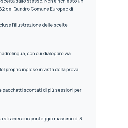
scelta dallo stesso. Non è richiesto un
 B2
del Quadro Comune Europeo di
clusa l’illustrazione delle scelte
madrelingua, con cui dialogare via
el proprio inglese in vista della prova
 pacchetti scontati di più sessioni per
ua straniera un punteggio massimo di
3