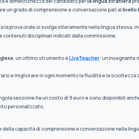
nza e dimestichezza del candidato per
la lingua straniera
pre
are un grado di comprensione e conversazione pari al
livello
ra la prova orale si svolge interamente nella lingua stessa, in
i contenuti disciplinari indicati dalla commissione.
nglese
, un ottimo strumento è
LiveTeacher
: un insegnante 
arsi e migliorare in ogni momento la fluidità e la scioltezza d
ngola sessione ha un costo di 9 euro e sono disponibili anche
nto personalizzato.
 della capacità di comprensione e conversazione nella ling
.