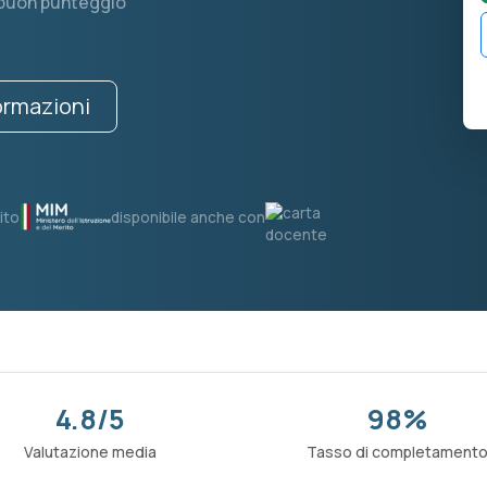
 buon punteggio
formazioni
ito
disponibile anche con
4.8/5
98%
Valutazione media
Tasso di completament