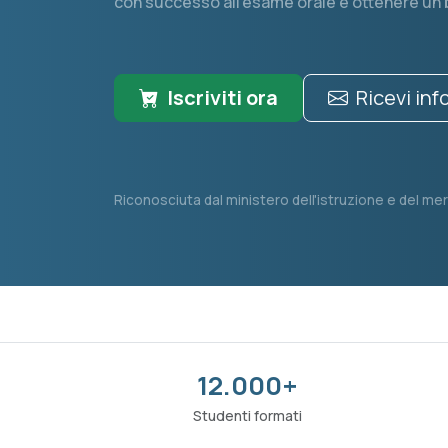
con successo all'esame orale e ottenere un
Iscriviti ora
Ricevi in
Riconosciuta dal ministero dell'istruzione e del mer
12.000+
Studenti formati