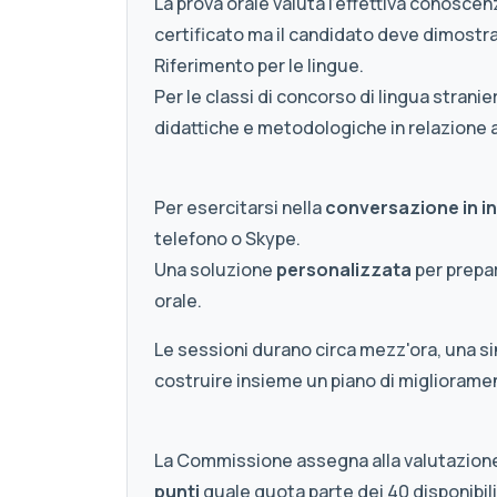
La prova orale valuta l'effettiva conosce
certificato ma il candidato deve dimostr
Riferimento per le lingue.
Per le classi di concorso di lingua stranie
didattiche e metodologiche in relazione a
Per esercitarsi nella
conversazione in i
telefono o Skype.
Una soluzione
personalizzata
per prepar
orale.
Le sessioni durano circa mezz'ora, una si
costruire insieme un piano di migliorame
La Commissione assegna alla valutazione
punti
quale quota parte dei 40 disponibili