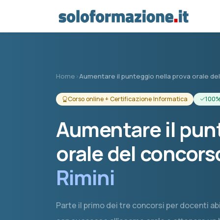
Vai al contenuto principale
Home
›
Aumentare il punteggio nella prova orale d
Corso online + Certificazione Informatica
100%
Aumentare il punt
orale del concors
Rimini
Parte il primo dei tre concorsi per docenti abi