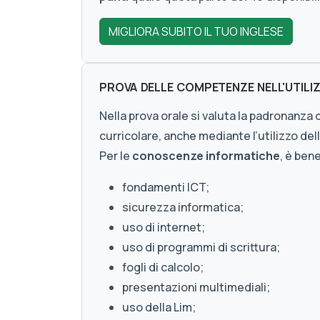
MIGLIORA SUBITO IL TUO INGLESE
PROVA DELLE COMPETENZE NELL'UTILI
Nella prova orale si valuta la padronanza
curricolare, anche mediante l’utilizzo del
Per le
conoscenze informatiche
, è ben
fondamenti ICT;
sicurezza informatica;
uso di internet;
uso di programmi di scrittura;
fogli di calcolo;
presentazioni multimediali;
uso della Lim;