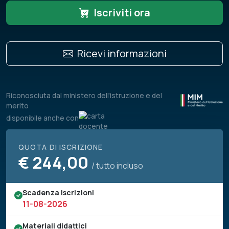
Iscriviti ora
Ricevi informazioni
Riconosciuta dal ministero dell'istruzione e del
merito
disponibile anche con
QUOTA DI ISCRIZIONE
€
244,00
/ tutto incluso
Scadenza iscrizioni
11-08-2026
Materiali didattici