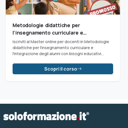
Metodologie didattiche per
l'insegnamento curriculare e
l'integrazione degli alunni con Bisogni
Iscriviti al Master online per docenti in Metodologie
Educativi Speciali (BES)
didattiche per l'insegnamento curriculare e
l'integrazione degli alunni con bisogni educativi
speciali (Master BES) riconosciuto dal Miur e
aggiungi 1 punto in graduatoria d'istituto o
Scopri il corso
provinciale (GPS)