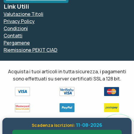
Link Utili
Valutazione Titoli
Privacy Policy
Condizioni
Contatti
Pergamene
Riemissione PEKIT CIAD
Acquista i tuoi articoli in tutta sicurezza, i pagamenti
sono effettuati su server certificati SSL a 128 bit.
11-08-2026
Scadenza iscrizioni:
Tutti i diritti sono riservati ed è vietata anche la riproduzione
parziale. Il layout e le schede informative, sia web che inviate via