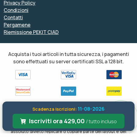
Privacy Policy
Condizioni
Contatti
Pergamene
Riemissione PEKIT CIAD
Acquista i tuoi articoli in tutta sicurezza, i pagamenti
sono effettuati su server certificati SSL a 128 bit.
11-08-2026
Scadenza iscrizioni:
Tutti i diritti sono riservati ed è vietata anche la riproduzione
parziale. Il layout e le schede informative, sia web che inviate via
Iscriviti ora 429,00
/ tutto incluso
email sono di proprietà di soloformazione.it pertanto è fatto
assoluto divieto replicare o copiare parte del layout e dei