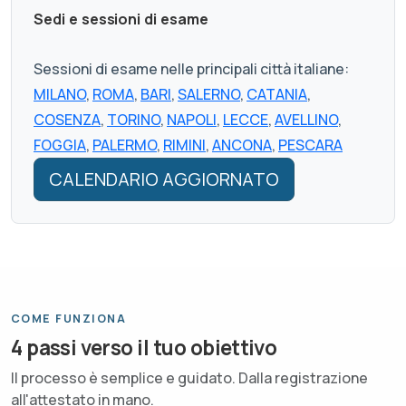
Sedi e sessioni di esame
Sessioni di esame nelle principali città italiane:
MILANO
,
ROMA
,
BARI
,
SALERNO
,
CATANIA
,
COSENZA
,
TORINO
,
NAPOLI
,
LECCE
,
AVELLINO
,
FOGGIA
,
PALERMO
,
RIMINI
,
ANCONA
,
PESCARA
CALENDARIO AGGIORNATO
COME FUNZIONA
4 passi verso il tuo obiettivo
Il processo è semplice e guidato. Dalla registrazione
all'attestato in mano.