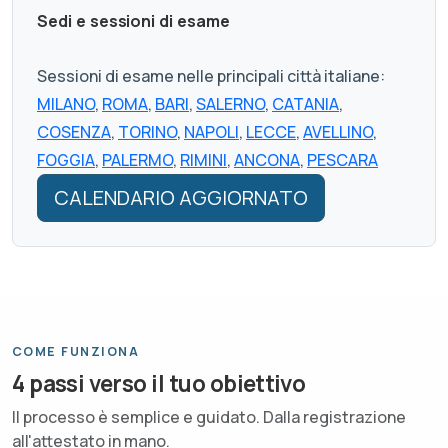
Sedi e sessioni di esame
Sessioni di esame nelle principali città italiane:
MILANO
,
ROMA
,
BARI
,
SALERNO
,
CATANIA
,
COSENZA
,
TORINO
,
NAPOLI
,
LECCE
,
AVELLINO
,
FOGGIA
,
PALERMO
,
RIMINI
,
ANCONA
,
PESCARA
CALENDARIO AGGIORNATO
COME FUNZIONA
4 passi verso il tuo obiettivo
Il processo è semplice e guidato. Dalla registrazione
all'attestato in mano.