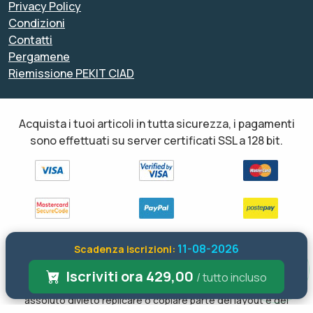
Privacy Policy
Condizioni
Contatti
Pergamene
Riemissione PEKIT CIAD
Acquista i tuoi articoli in tutta sicurezza, i pagamenti
sono effettuati su server certificati SSL a 128 bit.
11-08-2026
Scadenza iscrizioni:
Tutti i diritti sono riservati ed è vietata anche la riproduzione
parziale. Il layout e le schede informative, sia web che inviate via
Iscriviti ora 429,00
/ tutto incluso
email sono di proprietà di soloformazione.it pertanto è fatto
assoluto divieto replicare o copiare parte del layout e dei