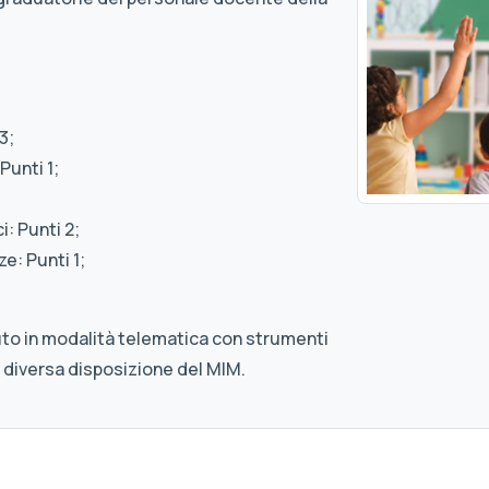
3;
Punti 1;
: Punti 2;
e: Punti 1;
uto in modalità telematica con strumenti
 diversa disposizione del MIM.