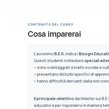
CONTENUTO DEL CORSO
Cosa imparerai
L’acronimo
B.E.S.
indica i
Bisogni Educativ
Questi studenti richiedono
speciali atte
• sono svantaggiati a livello sociale e cul
• presentano disturbi specifici di apprend
• hanno difficoltà derivanti dalla non con
Il principale obiettivo
del Master sui B.E.
educativi e per rispondervi in maniera te