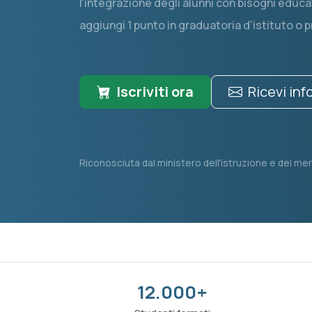
l'integrazione degli alunni con bisogni educa
aggiungi 1 punto in graduatoria d'istituto o 
Iscriviti ora
Ricevi in
Riconosciuta dal ministero dell'istruzione e del mer
12.000+