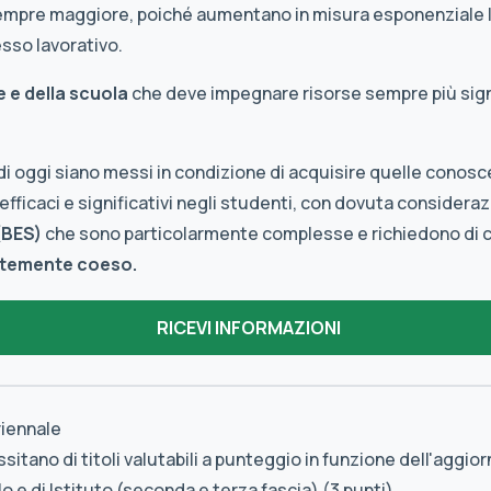
 sempre maggiore, poiché aumentano in misura esponenziale
sso lavorativo.
e e della scuola
che deve impegnare risorse sempre più signif
 di oggi siano messi in condizione di acquisire quelle cono
fficaci e significativi negli studenti, con dovuta considera
(BES)
che sono particolarmente complesse e richiedono d
rtemente coeso.
riennale
tano di titoli valutabili a punteggio in funzione dell'aggi
 e di Istituto (seconda e terza fascia) (3 punti)