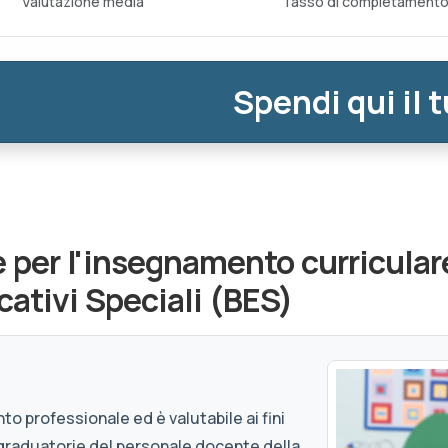
Valutazione media
Tasso di completament
Spendi qui il 
 per l'insegnamento curriculare
cativi Speciali (BES)
to professionale ed è valutabile ai fini
graduatorie del personale docente della