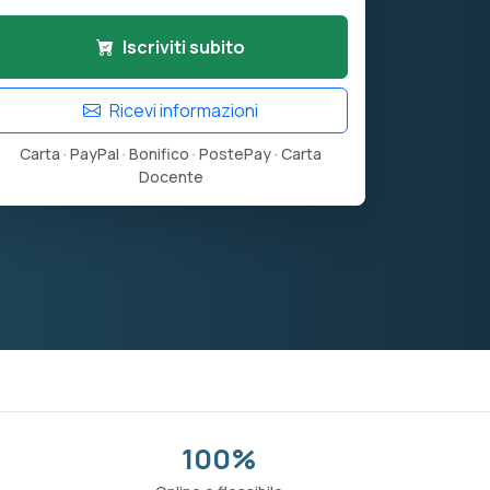
Iscriviti subito
Ricevi informazioni
Carta · PayPal · Bonifico · PostePay · Carta
Docente
100%