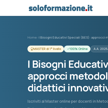
Vai al contenuto principale
Home
›
I Bisogni Educativi Speciali (BES): approcci 
MASTER di 1° livello
100% Online
A.A. 202
I Bisogni Educativ
approcci metodol
didattici innovati
Iscriviti al Master online per docenti in Met