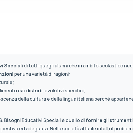
i Speciali
di tutti quegli alunni che in ambito scolastico ne
nzioni
per una varietà di ragioni:
turale;
imento e/o disturbi evolutivi specifici;
oscenza della cultura e della lingua italiana perché appartene
S. Bisogni Educativi Speciali è quello di
fornire gli strument
mpestiva ed adeguata. Nella società attuale infatti il proble