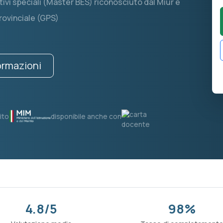
tivi speciali (Master BES) riconosciuto dal Miur e
provinciale (GPS)
formazioni
ito
disponibile anche con
4.8/5
98%