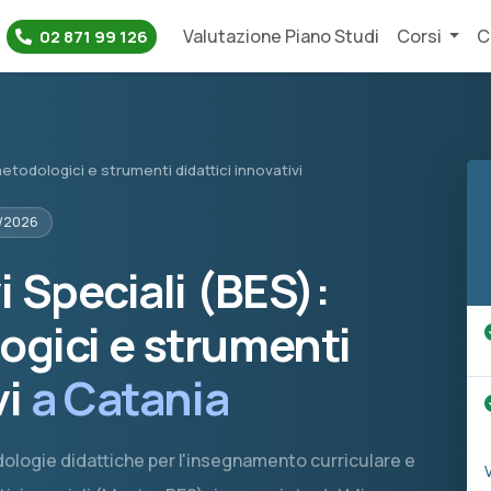
Valutazione Piano Studi
Corsi
C
02 871 99 126
metodologici e strumenti didattici innovativi
5/2026
i Speciali (BES):
ogici e strumenti
vi
a Catania
odologie didattiche per l'insegnamento curriculare e
V