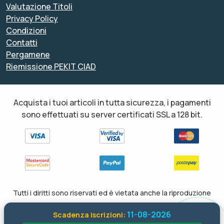
Valutazione Titoli
Privacy Policy
Condizioni
Contatti
Pergamene
Riemissione PEKIT CIAD
Acquista i tuoi articoli in tutta sicurezza, i pagamenti
sono effettuati su server certificati SSL a 128 bit.
Tutti i diritti sono riservati ed è vietata anche la riproduzione
parziale. Il layout e le schede informative, sia web che inviate via
11-08-2026
Scadenza iscrizioni:
email sono di proprietà di soloformazione.it pertanto è fatto