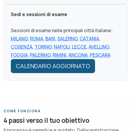
Sedi e sessioni di esame
Sessioni di esame nelle principali città italiane:
MILANO
,
ROMA
,
BARI
,
SALERNO
,
CATANIA
,
COSENZA
,
TORINO
,
NAPOLI
,
LECCE
,
AVELLINO
,
FOGGIA
,
PALERMO
,
RIMINI
,
ANCONA
,
PESCARA
CALENDARIO AGGIORNATO
COME FUNZIONA
4 passi verso il tuo obiettivo
Il processo è semplice e guidato. Dalla registrazione