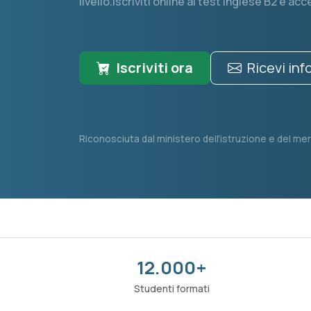
livello.Iscriviti online al test inglese B2 e acc
Iscriviti ora
Ricevi in
Riconosciuta dal ministero dell'istruzione e del mer
12.000+
Studenti formati