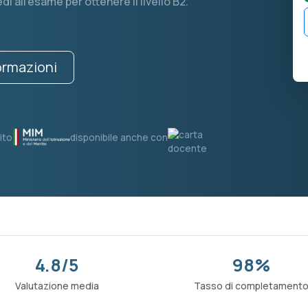
edi all'esame per ottenere il livello B2.
formazioni
ito
disponibile anche con
4.8/5
98%
Valutazione media
Tasso di completament