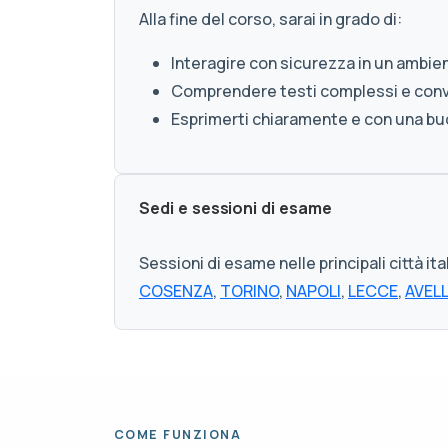
Alla fine del corso, sarai in grado di:
Interagire con sicurezza in un ambien
Comprendere testi complessi e conver
Esprimerti chiaramente e con una bu
Sedi e sessioni di esame
Sessioni di esame nelle principali città ita
COSENZA
,
TORINO
,
NAPOLI
,
LECCE
,
AVEL
COME FUNZIONA