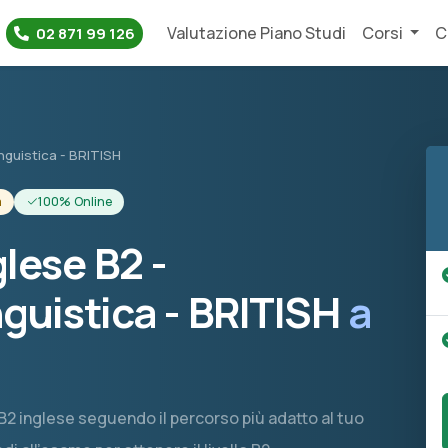
Valutazione Piano Studi
Corsi
C
02 871 99 126
nguistica - BRITISH
a
100% Online
lese B2 -
nguistica - BRITISH
a
o B2 inglese seguendo il percorso più adatto al tuo