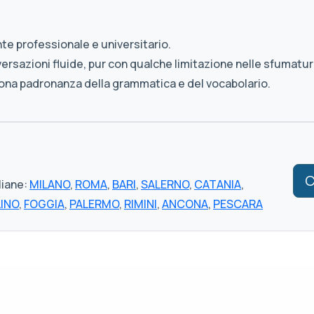
te professionale e universitario.
sazioni fluide, pur con qualche limitazione nelle sfumature
ona padronanza della grammatica e del vocabolario.
C
liane:
MILANO
,
ROMA
,
BARI
,
SALERNO
,
CATANIA
,
LINO
,
FOGGIA
,
PALERMO
,
RIMINI
,
ANCONA
,
PESCARA