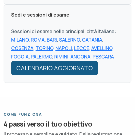
Sedi e sessioni di esame
Sessioni di esame nelle principali città italiane:
MILANO
,
ROMA
,
BARI
,
SALERNO
,
CATANIA
,
COSENZA
,
TORINO
,
NAPOLI
,
LECCE
,
AVELLINO
,
FOGGIA
,
PALERMO
,
RIMINI
,
ANCONA
,
PESCARA
CALENDARIO AGGIORNATO
COME FUNZIONA
4 passi verso il tuo obiettivo
Il processo è semplice e guidato. Dalla registrazione