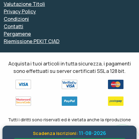
Valutazione Titoli
Privacy Policy
Condizioni
Contatti
Pergamene
Riemissione PEKIT CIAD
Acquista i tuoi articoli in tutta sicurezza, i pagamenti
sono effettuati su server certificati SSL a 128 bit.
Tutti i diritti sono riservati ed è vietata anche la riproduzione
parziale. Il layout e le schede informative, sia web che inviate via
11-08-2026
Scadenza iscrizioni:
email sono di proprietà di soloformazione.it pertanto è fatto