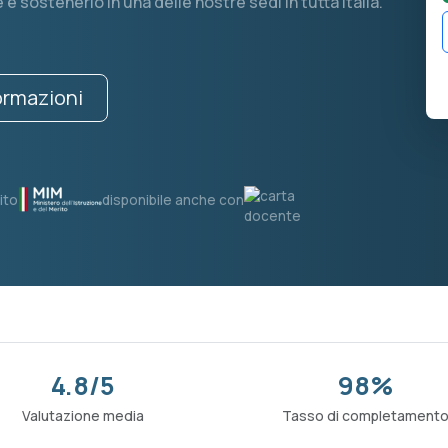
e e sostenerlo in una delle nostre sedi in tutta Italia.
formazioni
ito
disponibile anche con
4.8/5
98%
Valutazione media
Tasso di completament