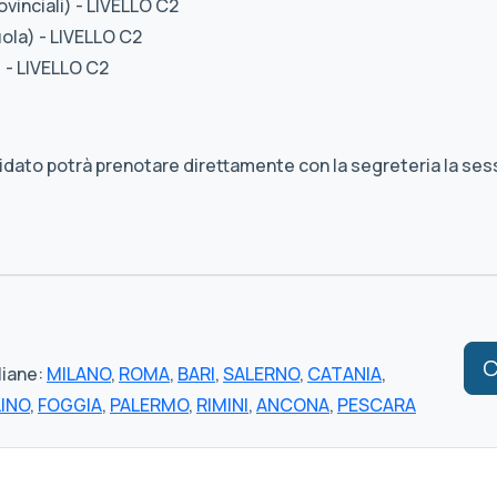
vinciali) - LIVELLO C2
ola) - LIVELLO C2
 - LIVELLO C2
didato potrà prenotare direttamente con la segreteria la se
C
liane:
MILANO
,
ROMA
,
BARI
,
SALERNO
,
CATANIA
,
LINO
,
FOGGIA
,
PALERMO
,
RIMINI
,
ANCONA
,
PESCARA