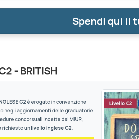
Spendi qui il 
 C2 - BRITISH
 INGLESE C2
è erogato in convenzione
to negli aggiornamenti delle graduatorie
edure concorsuali indette dal MIUR,
è richiesto un
livello inglese C2
.