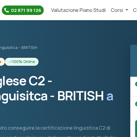
Valutazione Piano Studi
Corsi
C
02 871 99 126
inguisitca - BRITISH
a
100% Online
glese C2 -
nguisitca - BRITISH
a
bito conseguire la certificazione linguistica C2 di