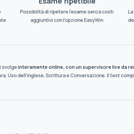
Esame ripetibile
e
Possibilità di ripetere l'esame senza costi
La
nte
aggiuntivi con l'opzione EasyWin
del
si svolge
interamente online, con un supervisore live da r
ttura, Uso dell'inglese, Scrittura e Conversazione. Il test com