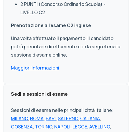
2 PUNTI (Concorso Ordinario Scuola) -
LIVELLO C2
Prenotazione all'esame C2 inglese
Una volta effettuato il pagamento, il candidato
potrà prenotare direttamente con la segreteria la
sessione d'esame online.
Maggiori Informazioni
Sedi e sessioni di esame
Sessioni di esame nelle principali città italiane:
MILANO
,
ROMA
,
BARI
,
SALERNO
,
CATANIA
,
COSENZA
,
TORINO
,
NAPOLI
,
LECCE
,
AVELLINO
,