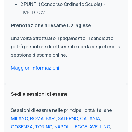
2 PUNTI (Concorso Ordinario Scuola) -
LIVELLO C2
Prenotazione all'esame C2 inglese
Una volta effettuato il pagamento, il candidato
potrà prenotare direttamente con la segreteria la
sessione d'esame online.
Maggiori Informazioni
Sedi e sessioni di esame
Sessioni di esame nelle principali città italiane:
MILANO
,
ROMA
,
BARI
,
SALERNO
,
CATANIA
,
COSENZA
,
TORINO
,
NAPOLI
,
LECCE
,
AVELLINO
,