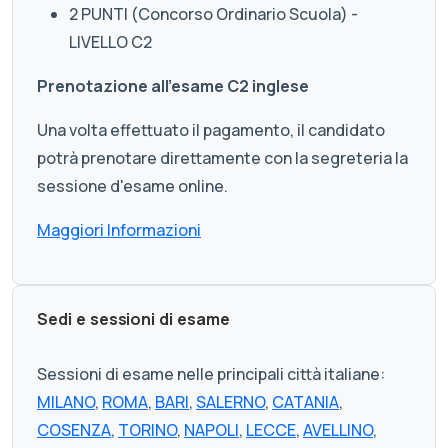
2 PUNTI (Concorso Ordinario Scuola) -
LIVELLO C2
Prenotazione all'esame C2 inglese
Una volta effettuato il pagamento, il candidato
potrà prenotare direttamente con la segreteria la
sessione d'esame online.
Maggiori Informazioni
Sedi e sessioni di esame
Sessioni di esame nelle principali città italiane:
MILANO
,
ROMA
,
BARI
,
SALERNO
,
CATANIA
,
COSENZA
,
TORINO
,
NAPOLI
,
LECCE
,
AVELLINO
,