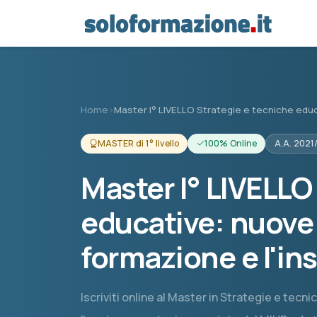
Vai al contenuto principale
Home
›
Master I° LIVELLO Strategie e tecniche edu
MASTER di 1° livello
100% Online
A.A. 2021
Master I° LIVELLO
educative: nuove 
formazione e l'i
Iscriviti online al Master in Strategie e tec