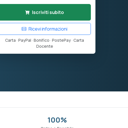
Iscriviti subito
Ricevi informazioni
Carta · PayPal · Bonifico · PostePay · Carta
Docente
100%