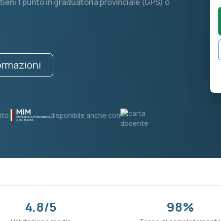
ieni 1 punto in graduatoria provinciale (GPS) o
formazioni
ito
disponibile anche con
4.8/5
98%