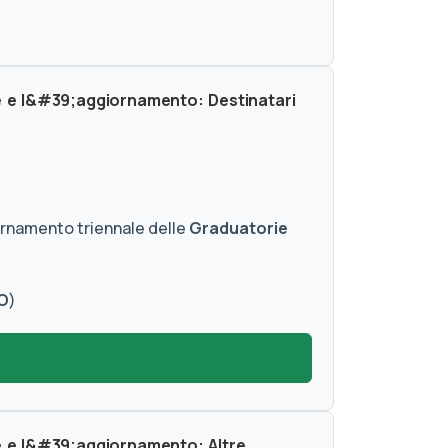
e e l&#39;aggiornamento: Destinatari
iornamento triennale delle
Graduatorie
O
)
e e l&#39;aggiornamento: Altre