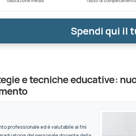
Valutazione media
Tasso di completament
Spendi qui il 
tegie e tecniche educative: nuo
amento
to professionale ed è valutabile ai fini
graduatorie del personale docente della