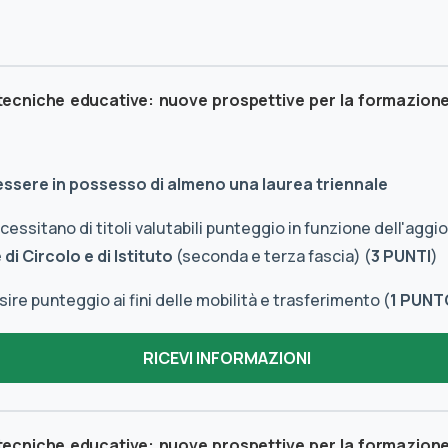
 tecniche educative: nuove prospettive per la formazion
 essere in possesso di almeno una laurea triennale
essitano di titoli valutabili punteggio in funzione dell'agg
di Circolo e di Istituto
(seconda e terza fascia) (
3 PUNTI
)
re punteggio ai fini delle mobilità e trasferimento (
1 PUNT
 tecniche educative: nuove prospettive per la formazion