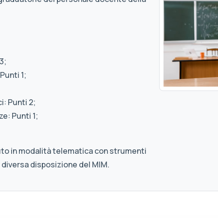
3;
Punti 1;
: Punti 2;
e: Punti 1;
uto in modalità telematica con strumenti
 diversa disposizione del MIM.