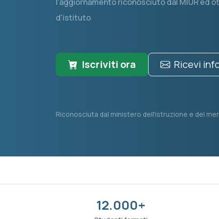
l'aggiornamento riconosciuto dal MIUR ed ott
d'istituto
Iscriviti ora
Ricevi in
Riconosciuta dal ministero dell'istruzione e del mer
12.000+