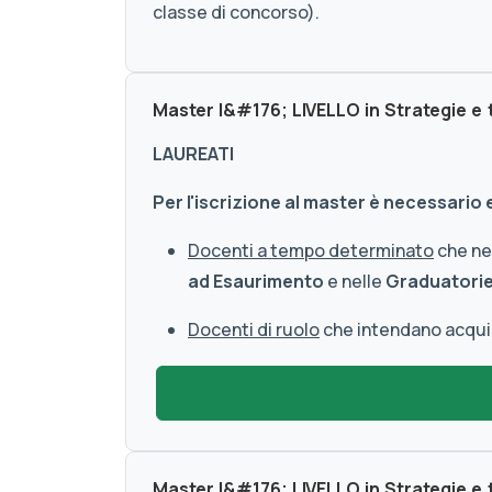
classe di concorso).
Master I&#176; LIVELLO in Strategie e
LAUREATI
Per l'iscrizione al master è necessario
Docenti a tempo determinato
che nec
ad Esaurimento
e nelle
Graduatorie 
Docenti di ruolo
che intendano acquisi
Master I&#176; LIVELLO in Strategie e