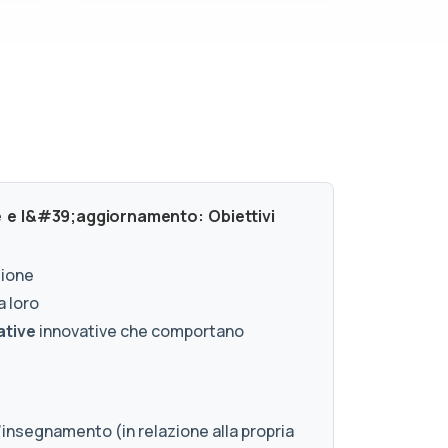
e e l&#39;aggiornamento: Obiettivi
zione
a loro
ative
innovative che comportano
’insegnamento (in relazione alla propria